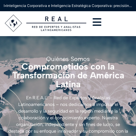
I»Inteligencia Corporativa e Inteligencia Estratégica Corporativa: precisión conceptual para la toma de decisiones»
Quiénes Somos
Comprometidos con la
Transformación de América
Latina
En R.E.A.L. – Red de Expertos y Analistas
Latinoamericanos – nos dedicamos a impulsar el
desarrollo y la seguridad en la región mediante la
colaboración y el conocimiento experto. Nuestra
organización, independiente y sin fines de lucro, se
destaca por su enfoque innovador y su compromiso con la