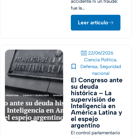
accidente ni un fraude:
fue la…
Leer artículo
22/06/2026
Ciencia Política
,
Defensa
,
Seguridad
nacional
El Congreso ante
su deuda
histórica – La
supervisión de
Inteligencia en
América Latina y
el espejo
argentino
El control parlamentario