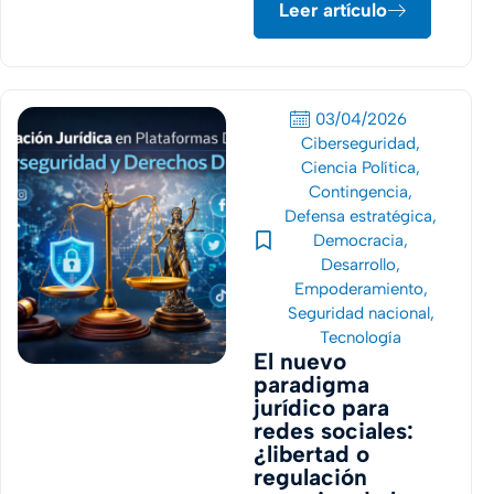
Leer artículo
03/04/2026
Ciberseguridad
,
Ciencia Política
,
Contingencia
,
Defensa estratégica
,
Democracia
,
Desarrollo
,
Empoderamiento
,
Seguridad nacional
,
Tecnología
El nuevo
paradigma
jurídico para
redes sociales:
¿libertad o
regulación