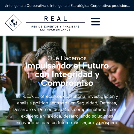
I»Inteligencia Corporativa e Inteligencia Estratégica Corporativa: precisión conceptual para la toma de decisiones»
Qué Hacemos
Impulsando el Futuro
con Integridad y
Compromiso
En R.E.A.L., ofrecemos consultoría, investigación y
análisis político centrados en Seguridad, Defensa,
Desarrollo y Democracia. Nos comprometemos con la
excelencia y la ética, desarrollando soluciones
innovadoras para un futuro más seguro y próspero.