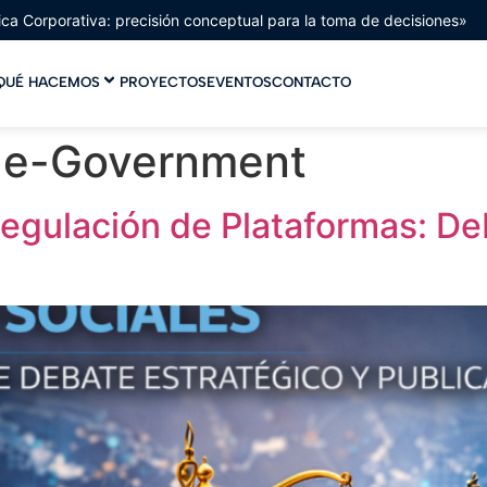
gica Corporativa: precisión conceptual para la toma de decisiones»
QUÉ HACEMOS
PROYECTOS
EVENTOS
CONTACTO
:
e-Government
Regulación de Plataformas: De