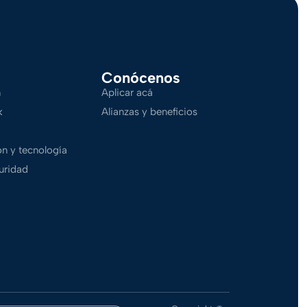
Conócenos
n
Aplicar acá
k
Alianzas y beneficios
n y tecnología
uridad