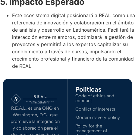
5. Impacto Esperado
Este ecosistema digital posicionará a REAL como una
referencia de innovación y colaboración en el ámbito
de análisis y desarrollo en Latinoamérica. Facilitará la
interacción entre miembros, optimizará la gestión de
proyectos y permitirá a los expertos capitalizar su
conocimiento a través de cursos, impulsando el
crecimiento profesional y financiero de la comunidad
de REAL.
Políticas
Code of ethics and
conduct
R.E.A.L. es una ONG en
Conflict of interests
Washington, D.C., que
Modern slavery policy
promueve la integración
Policy for the
y colaboración para el
management of
desarrollo sostenible en