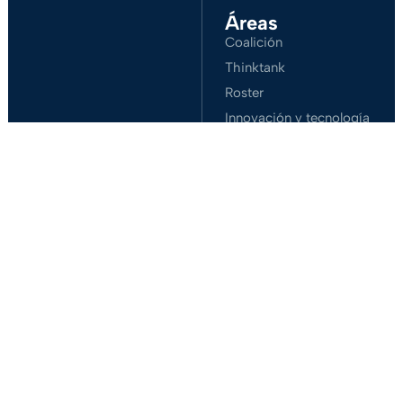
Áreas
Coalición
Thinktank
Roster
Innovación y tecnología
Ciberseguridad
SUBIR
Conócenos
Aplicar acá
Alianzas y beneficios
Podcast
- REAL
LATAM