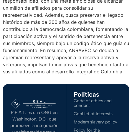
responsabilidad, con una meta ambiciosa de alcanzar
un millón de afiliados para consolidar su
representatividad. Además, busca preservar el legado
histórico de más de 200 años de quienes han
contribuido a la democracia colombiana, fomentando la
participación activa y el sentido de pertenencia entre
sus miembros, siempre bajo un código ético que guía su
funcionamiento. En resumen, ANRAVEC se dedica a
agremiar, representar y apoyar a la reserva activa y
veteranos, impulsando iniciativas que beneficien tanto a
sus afiliados como al desarrollo integral de Colombia.
Políticas
Code of ethics and
conduct
R.E.A.L. es una ONG en
Conflict of interests
Washington, D.C., que
Modern slavery policy
promueve la integración
Policy for the